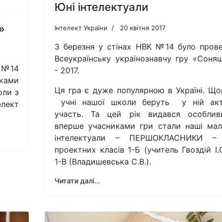
Юні інтелектуали
»
Інтелект України
20 квітня 2017
3 березня у стінах НВК №14 було пров
Всеукраїнську українознавчу гру «Соня
К №14
- 2017.
иками
Ця гра є дуже популярною в Україні. Що
оли з
учні нашої школи беруть у ній акт
лект
участь. Та цей рік видався особли
вперше учасниками гри стали наші мал
інтелектуали – ПЕРШОКЛАСНИКИ – 
проектних класів 1-Б (учитель Гвоздій І.О
1-В (Владишевська С.В.).
Читати далі...