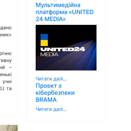
Мультимедійна
платформа «UNITED
24 MEDIA»
едено
шник»
річно
ивну
вий –
енькі
Читати далі...
учні
Проект з
.) та
кібербезпеки
BRAMA
Читати далі...