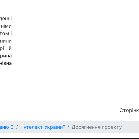
денні
німи
том і
упили
рі й
рина
нівна
Сторінка
меню 3
"Інтелект України"
Досягнення проекту