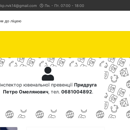
kp.nvk14@gmail.com
Пн. - Пт. 07:00 - 18:00
м до ліцею
Інспектор ювенальної превенції
Придруга
Петро Омелянович
, тел.
0681004892
.