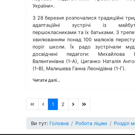
України».
З 28 березня розпочалися традиційні три
адаптаційні зустрічі із майбут
першокласниками та їх батьками. З трепе
хвилюванням понад 100 малюків перест
поріг школи. Їх радо зустрічали муд
досвідчені педагоги: Михайлова І
Валентинівна (1-А), Циганко Наталія Анто
(1-В), Малишева Ганна Леонідівна (1-Г).
Читати далі...
1
2
Ви тут:
Головна
Робота ліцею
Розділ 