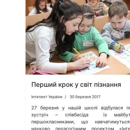
Перший крок у світ пізнання
Інтелект України
30 березня 2017
27 березня у нашій школі відбулася 
зустріч – співбесіда із майбут
першокласниками, що навчатимутьс
науково педагогічним проектом «Інте