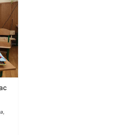
ас
на
,