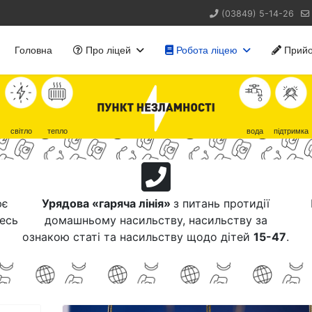
(03849) 5-14-26
Головна
Про ліцей
Робота ліцею
Прийо
світло
тепло
вода
підтримка
ює
Урядова «гаряча лінія»
з питань протидії
тесь
домашньому насильству, насильству за
ознакою статі та насильству щодо дітей
15-47
.