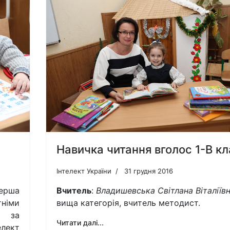
Навичка читання вголос 1-В кл
Інтелект України
31 грудня 2016
перша
Вчитель
:
Владишевська Світлана Віталіїв
німи
вища категорія, вчитель методист.
я за
Читати далі...
лект