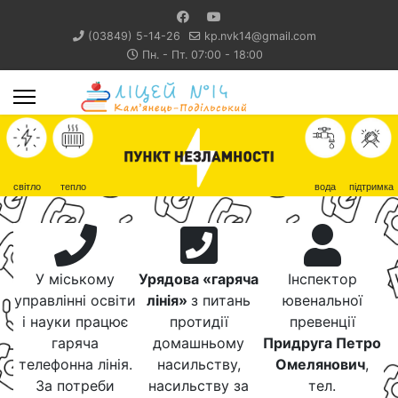
(03849) 5-14-26
kp.nvk14@gmail.com
Пн. - Пт. 07:00 - 18:00
світло
тепло
вода
підтримка
У міському
Урядова «гаряча
Інспектор
управлінні освіти
лінія»
з питань
ювенальної
і науки працює
протидії
превенції
гаряча
домашньому
Придруга Петро
телефонна лінія.
насильству,
Омелянович
,
За потреби
насильству за
тел.