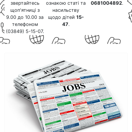
звертайтесь
ознакою статі та
0681004892
.
щоп'ятниці з
насильству
9.00 до 10.00 за
щодо дітей
15-
телефоном
47
.
(03849) 5-15-07.