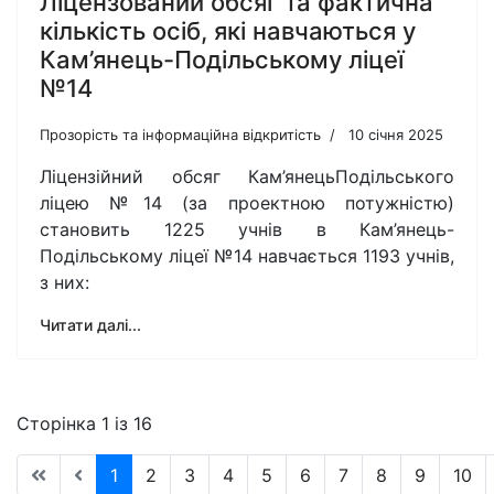
Ліцензований обсяг та фактична
кількість осіб, які навчаються у
Кам’янець-Подільському ліцеї
№14
Прозорість та інформаційна відкритість
10 січня 2025
Ліцензійний обсяг Кам’янецьПодільського
ліцею №14 (за проектною потужністю)
становить 1225 учнів в Кам’янець-
Подільському ліцеї №14 навчається 1193 учнів,
з них:
Читати далі...
Сторінка 1 із 16
1
2
3
4
5
6
7
8
9
10