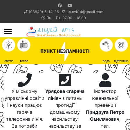
(03849) 5-14-26
kp.nvk14@gmail.com
Пн. - Пт. 07:00 - 18:00
світло
тепло
вода
підтримка
У міському
Урядова «гаряча
Інспектор
управлінні освіти
лінія»
з питань
ювенальної
і науки працює
протидії
превенції
гаряча
домашньому
Придруга Петро
телефонна лінія.
насильству,
Омелянович
,
За потреби
насильству за
тел.