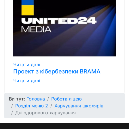
Читати далі...
Проект з кібербезпеки BRAMA
Читати далі...
Ви тут:
Головна
Робота ліцею
Розділ меню 2
Харчування школярів
Дні здорового харчування