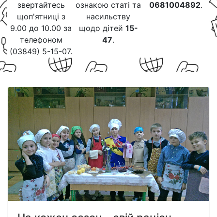
звертайтесь
ознакою статі та
0681004892
.
щоп'ятниці з
насильству
9.00 до 10.00 за
щодо дітей
15-
телефоном
47
.
(03849) 5-15-07.