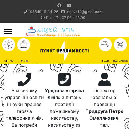
(03849) 5-14-26
kp.nvk14@gmail.com
Пн. - Пт. 07:00 - 18:00
світло
тепло
вода
підтримка
У міському
Урядова «гаряча
Інспектор
управлінні освіти
лінія»
з питань
ювенальної
і науки працює
протидії
превенції
гаряча
домашньому
Придруга Петро
телефонна лінія.
насильству,
Омелянович
,
За потреби
насильству за
тел.