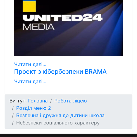
Читати далі...
Проект з кібербезпеки BRAMA
Читати далі...
Ви тут:
Головна
Робота ліцею
Розділ меню 2
Безпечна і дружня до дитини школа
Небезпеки соціального характеру