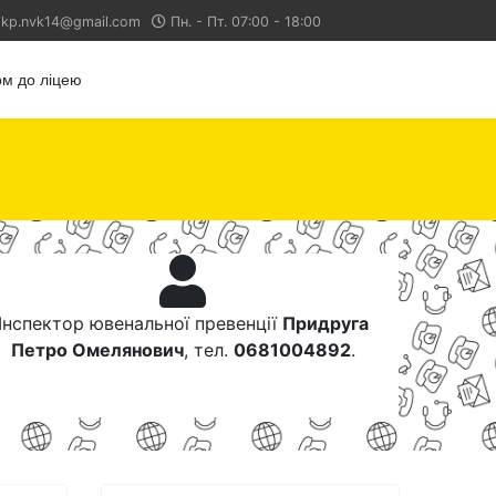
kp.nvk14@gmail.com
Пн. - Пт. 07:00 - 18:00
м до ліцею
Інспектор ювенальної превенції
Придруга
Петро Омелянович
, тел.
0681004892
.