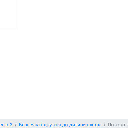
меню 2
Безпечна і дружня до дитини школа
Пожежна