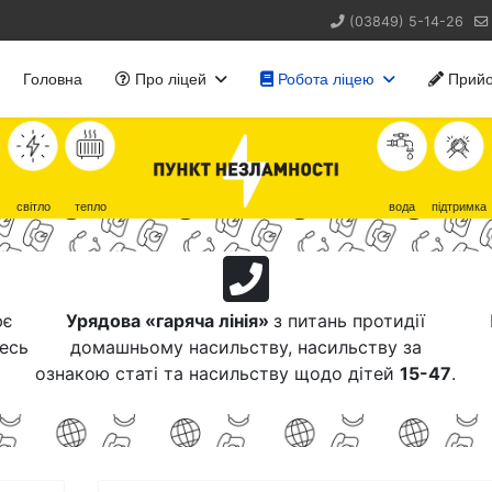
(03849) 5-14-26
Головна
Про ліцей
Робота ліцею
Прийо
світло
тепло
вода
підтримка
ює
Урядова «гаряча лінія»
з питань протидії
тесь
домашньому насильству, насильству за
ознакою статі та насильству щодо дітей
15-47
.