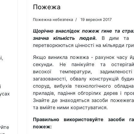
Пожежа
Пожежна небезпека
19 вересня 2017
Щорічно внаслідок пожеж гине та стр
значна кількість людей.
В дим та п
перетворюються цінності на мільярди гри
Якщо виникла пожежа - рахунок часу й
і,
секунди. Не панікуйте та остерігай
високої температури, задимленост
загазованості, обвалу конструкцій будин
споруд, вибухів технологічного обладна
і
приладів, падіння обгорілих дерев і пров
усах
Знайте де знаходяться засоби пожежега
та вмійте ними користуватися.
Правильно використовуйте засоби га
пожеж:
уйте