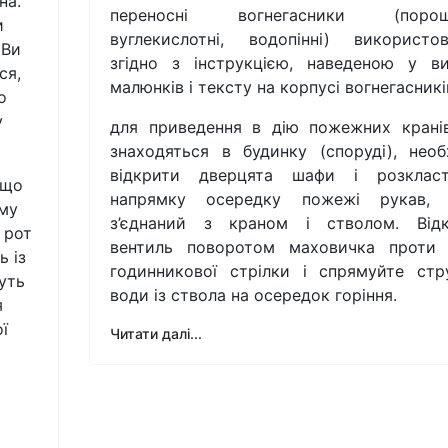
на.
переносні вогнегасники (порошк
и
вуглекислотні, водопінні) використо
 Ви
згідно з інструкцією, наведеною у ви
ся,
малюнків і тексту на корпусі вогнегасникі
о
у
для приведення в дію пожежних кранів
знаходяться в будинку (споруді), необ
відкрити дверцята шафи і розклас
 що
напрямку осередку пожежі рукав, 
ому
з’єднаний з краном і стволом. Від
 рот
вентиль поворотом маховичка проти
ь із
годинникової стрілки і спрямуйте стр
жуть
води із ствола на осередок горіння.
я
ї
Читати далі...