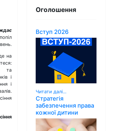
Оголошення
аждає
Вступ 2026
опіл
вень.
де на
теся:
і та
ків і
ння і
алів.
Читати далі...
сіння
Стратегія
забезпечення права
кожної дитини
сіння