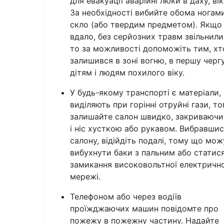
для евакуації аварійні люки в даху, вік
За необхідності вибийте обома ногам
скло (або твердим предметом). Якщо
вдало, без серйозних травм звільнили
то за можливості допоможіть тим, хт
залишився в зоні вогню, в першу черг
дітям і людям похилого віку.
У будь-якому транспорті є матеріали,
виділяють при горінні отруйні гази, т
залишайте салон швидко, закриваючи
і ніс хусткою або рукавом. Вибравшис
салону, відійдіть подалі, тому що мо
вибухнути баки з пальним або статис
замикання високовольтної електрично
мережі.
Телефоном або через водіїв
проїжджаючих машин повідомте про
пожежу в пожежну частину. Надайте