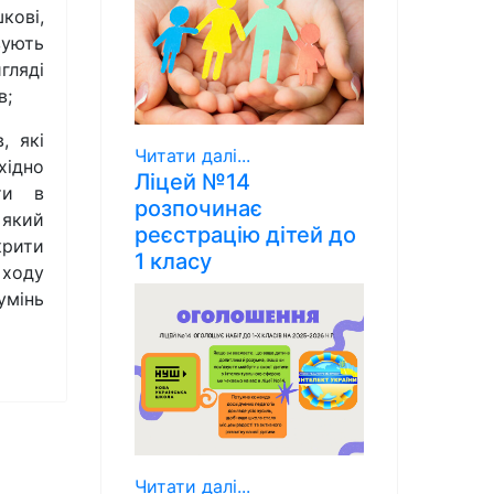
ові,
вують
гляді
в;
, які
Читати далі...
хідно
Ліцей №14
ти в
розпочинає
який
реєстрацію дітей до
крити
1 класу
 ходу
умінь
Читати далі...