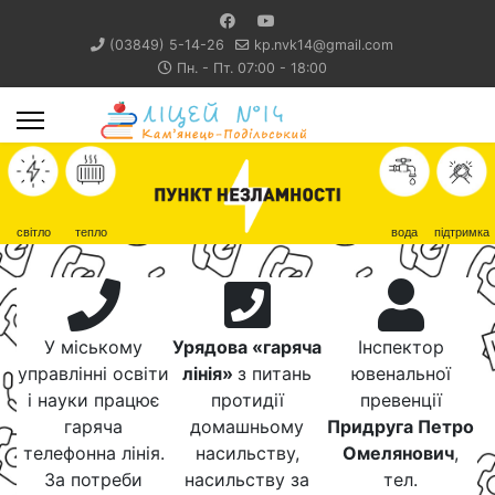
(03849) 5-14-26
kp.nvk14@gmail.com
Пн. - Пт. 07:00 - 18:00
світло
тепло
вода
підтримка
У міському
Урядова «гаряча
Інспектор
управлінні освіти
лінія»
з питань
ювенальної
і науки працює
протидії
превенції
гаряча
домашньому
Придруга Петро
телефонна лінія.
насильству,
Омелянович
,
За потреби
насильству за
тел.