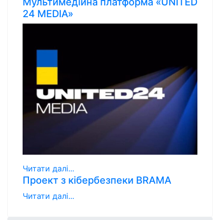
Мультимедійна платформа «UNITED
24 MEDIA»
Читати далі...
Проект з кібербезпеки BRAMA
Читати далі...