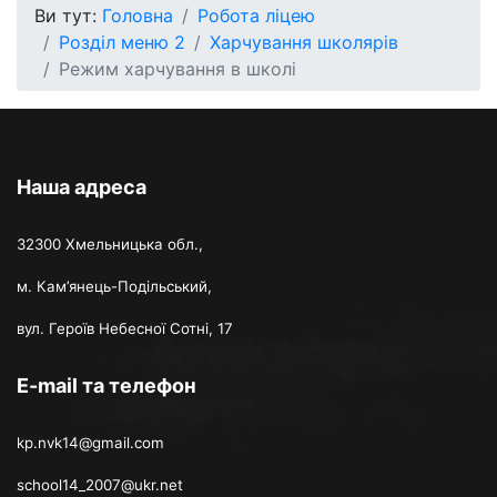
Ви тут:
Головна
Робота ліцею
Розділ меню 2
Харчування школярів
Режим харчування в школі
Наша адреса
32300 Хмельницька обл.,
м. Кам’янець-Подільський,
вул. Героїв Небесної Сотні, 17
E-mail та телефон
kp.nvk14@gmail.com
school14_2007@ukr.net