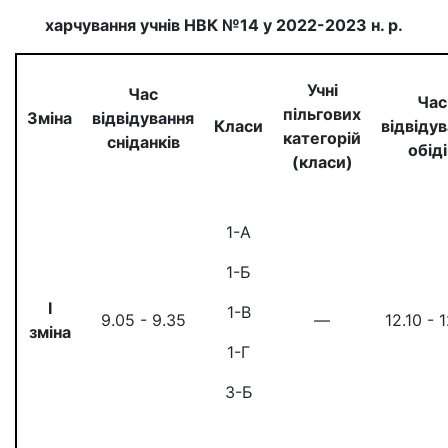
харчування учнів
НВК №14
у 2022-2023 н. р.
Учні
Час
Час
пільгових
Зміна
відвідування
Класи
відвіду
категорій
сніданків
обіді
(класи)
1-А
1-Б
I
1-В
9.05 - 9.35
—
12.10 - 
зміна
1-Г
3-Б