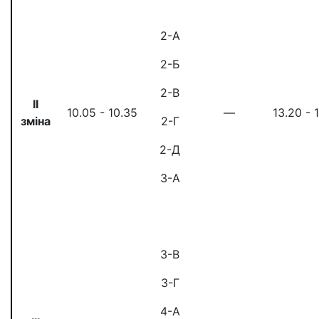
2-А
2-Б
2-В
II
10.05 - 10.35
—
13.20 - 
зміна
2-Г
2-Д
3-А
3-В
3-Г
4-А