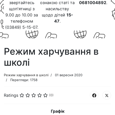
звертайтесь
ознакою статі та
0681004892
.
щоп'ятниці з
насильству
9.00 до 10.00 за
щодо дітей
15-
телефоном
47
.
(03849) 5-15-07.
Режим харчування в
школі
Режим харчування в школі
01 вересня 2020
Перегляди: 1758
Ratings
(0)
Графік