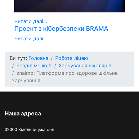
Читати далі...
Проект з кібербезпеки BRAMA
Читати далі...
Ви тут:
Головна
Робота ліцею
Розділ меню 2
Харчування школярів
znaimo: Платформа про здорове шкільне
харчування
Наша адреса
32300 Хмельницька обл.,