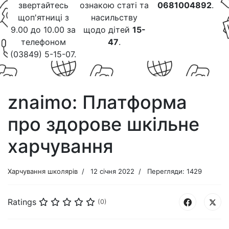
звертайтесь
ознакою статі та
0681004892
.
щоп'ятниці з
насильству
9.00 до 10.00 за
щодо дітей
15-
телефоном
47
.
(03849) 5-15-07.
znaimo: Платформа
про здорове шкільне
харчування
Харчування школярів
12 січня 2022
Перегляди: 1429
Ratings
(0)