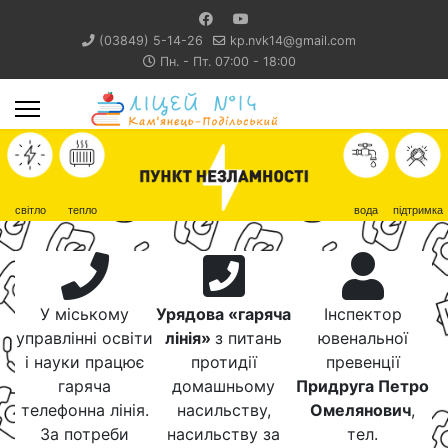
(03849) 5-14-26
kp.nvk14@gmail.com
Пн. - Пт. 07:00 - 18:00
світло
тепло
вода
підтримка
У міському
Урядова «гаряча
Інспектор
управлінні освіти
лінія»
з питань
ювенальної
і науки працює
протидії
превенції
гаряча
домашньому
Придруга Петро
телефонна лінія.
насильству,
Омелянович
,
За потреби
насильству за
тел.