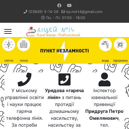
(03849) 5-14-26
kp.nvk14@gmail.com
Пн. - Пт. 07:00 - 18:00
світло
тепло
вода
підтримка
У міському
Урядова «гаряча
Інспектор
управлінні освіти
лінія»
з питань
ювенальної
і науки працює
протидії
превенції
гаряча
домашньому
Придруга Петро
телефонна лінія.
насильству,
Омелянович
,
За потреби
насильству за
тел.