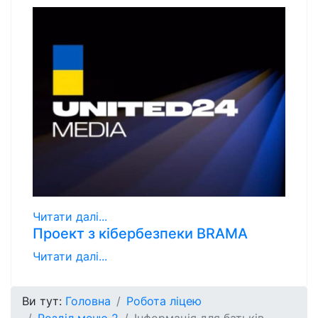
Читати далі...
Проект з кібербезпеки BRAMA
Читати далі...
Ви тут:
Головна
Робота ліцею