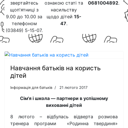
звертайтесь
ознакою статі та
0681004892
.
щоп'ятниці з
насильству
9.00 до 10.00 за
щодо дітей
15-
телефоном
47
.
(03849) 5-15-07.
Навчання батьків на користь
дітей
Інформація для батьків
21 лютого 2017
Сім'я і школа — партнери в успішному
вихованні дітей
8 лютого – відбулась відверта розмова
тренера програми «Родинна твердиня»