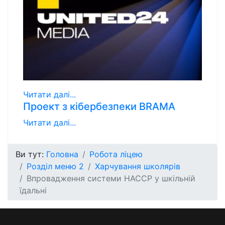
Читати далі...
Проект з кібербезпеки BRAMA
Читати далі...
Ви тут:
Головна
Робота ліцею
Розділ меню 2
Харчування школярів
Впровадження системи НАССР у шкільній
їдальні