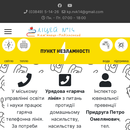
(03849) 5-14-26
kp.nvk14@gmail.com
Пн. - Пт. 07:00 - 18:00
світло
тепло
вода
підтримка
У міському
Урядова «гаряча
Інспектор
управлінні освіти
лінія»
з питань
ювенальної
і науки працює
протидії
превенції
гаряча
домашньому
Придруга Петро
телефонна лінія.
насильству,
Омелянович
,
За потреби
насильству за
тел.