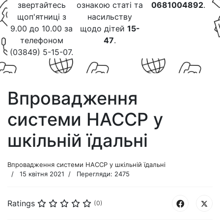
звертайтесь
ознакою статі та
0681004892
.
щоп'ятниці з
насильству
9.00 до 10.00 за
щодо дітей
15-
телефоном
47
.
(03849) 5-15-07.
Впровадження
системи НАССР у
шкільній їдальні
Впровадження системи НАССР у шкільній їдальні
15 квітня 2021
Перегляди: 2475
Ratings
(0)