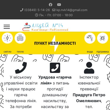
(03849) 5-14-26
kp.nvk14@gmail.com
Пн. - Пт. 07:00 - 18:00
світло
тепло
вода
підтримка
У міському
Урядова «гаряча
Інспектор
управлінні освіти
лінія»
з питань
ювенальної
і науки працює
протидії
превенції
гаряча
домашньому
Придруга Петро
телефонна лінія.
насильству,
Омелянович
,
За потреби
насильству за
тел.