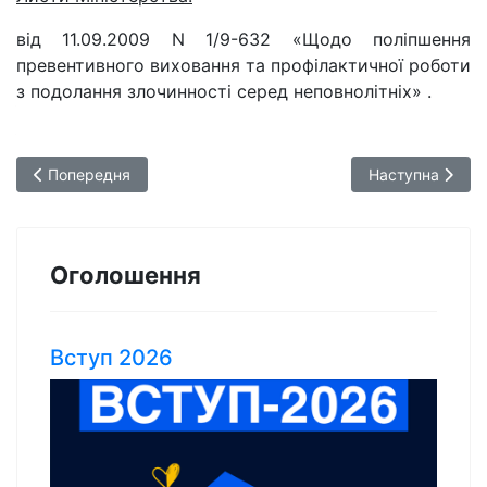
від 11.09.2009 N 1/9-632 «Щодо поліпшення
превентивного виховання та профілактичної роботи
з подолання злочинності серед неповнолітніх» .
Попередня стаття: Опис досвіду Школи сприяння здоров’ю
Наступна статт
Попередня
Наступна
Оголошення
Вступ 2026