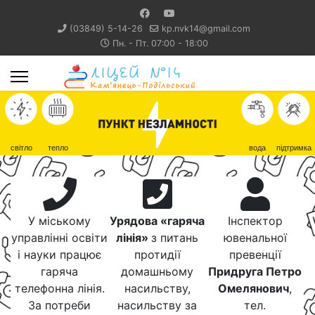
(03849) 5-14-26
kp.nvk14@gmail.com
Пн. - Пт. 07:00 - 18:00
світло
тепло
вода
підтримка
У міському
Урядова «гаряча
Інспектор
управлінні освіти
лінія»
з питань
ювенальної
і науки працює
протидії
превенції
гаряча
домашньому
Придруга Петро
телефонна лінія.
насильству,
Омелянович
,
За потреби
насильству за
тел.