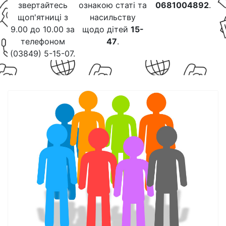
звертайтесь
ознакою статі та
0681004892
.
щоп'ятниці з
насильству
9.00 до 10.00 за
щодо дітей
15-
телефоном
47
.
(03849) 5-15-07.