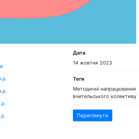
Дата
14 жовтня 2023
ки
.р.
Теги
Методичні напрацювання
.р.
вчительського колективу
.р.
Переглянути
.р.