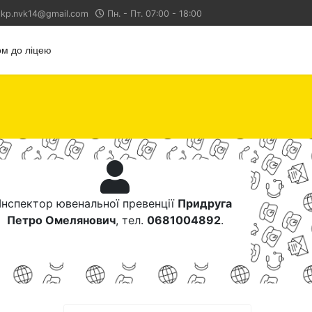
kp.nvk14@gmail.com
Пн. - Пт. 07:00 - 18:00
м до ліцею
Інспектор ювенальної превенції
Придруга
Петро Омелянович
, тел.
0681004892
.