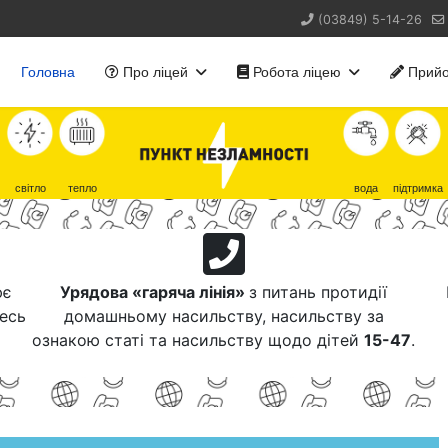
(03849) 5-14-26
Головна
Про ліцей
Робота ліцею
Прийо
світло
тепло
вода
підтримка
ює
Урядова «гаряча лінія»
з питань протидії
тесь
домашньому насильству, насильству за
ознакою статі та насильству щодо дітей
15-47
.