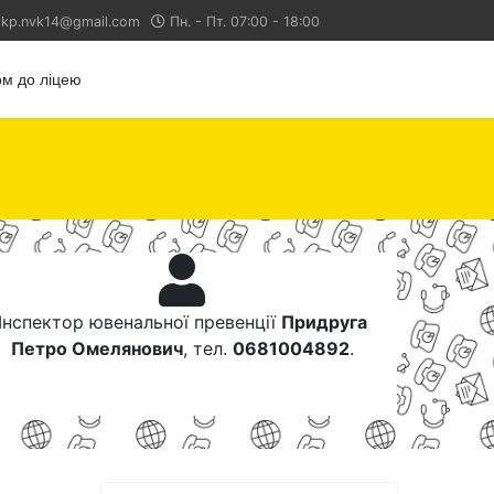
kp.nvk14@gmail.com
Пн. - Пт. 07:00 - 18:00
м до ліцею
Інспектор ювенальної превенції
Придруга
Петро Омелянович
, тел.
0681004892
.