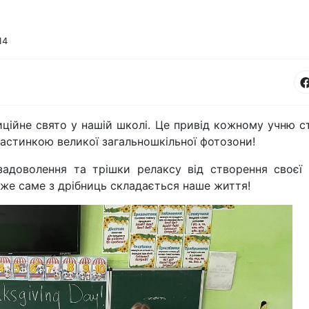
14
ційне свято у нашій школі. Це привід кожному учню с
частинкою великої загальношкільної фотозони!
задоволення та трішки релаксу від створення своєї 
дже саме з дрібниць складається наше життя!