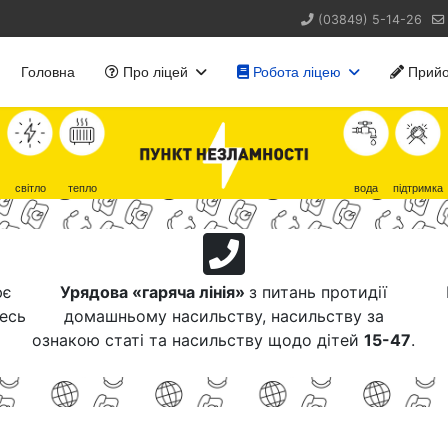
(03849) 5-14-26
Головна
Про ліцей
Робота ліцею
Прийо
світло
тепло
вода
підтримка
ює
Урядова «гаряча лінія»
з питань протидії
тесь
домашньому насильству, насильству за
ознакою статі та насильству щодо дітей
15-47
.