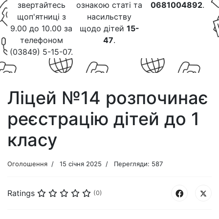
звертайтесь
ознакою статі та
0681004892
.
щоп'ятниці з
насильству
9.00 до 10.00 за
щодо дітей
15-
телефоном
47
.
(03849) 5-15-07.
Ліцей №14 розпочинає
реєстрацію дітей до 1
класу
Оголошення
15 січня 2025
Перегляди: 587
Ratings
(0)