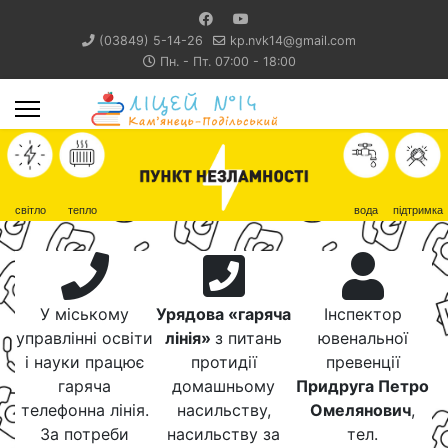
(03849) 5-14-26
kp.nvk14@gmail.com
Пн. - Пт. 07:00 - 18:00
світло
тепло
вода
підтримка
У міському
Урядова «гаряча
Інспектор
управлінні освіти
лінія»
з питань
ювенальної
і науки працює
протидії
превенції
гаряча
домашньому
Придруга Петро
телефонна лінія.
насильству,
Омелянович
,
За потреби
насильству за
тел.