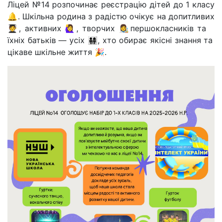
Ліцей №14 розпочинає реєстрацію дітей до 1 класу
🔔. Шкільна родина з радістю очікує на допитливих
🧑‍🎓, активних 🙋‍♀️, творчих 👩‍🎨першокласників та
їхніх батьків — усіх 👨‍👩‍👧‍👧, хто обирає якісні знання та
цікаве шкільне життя 🎉.