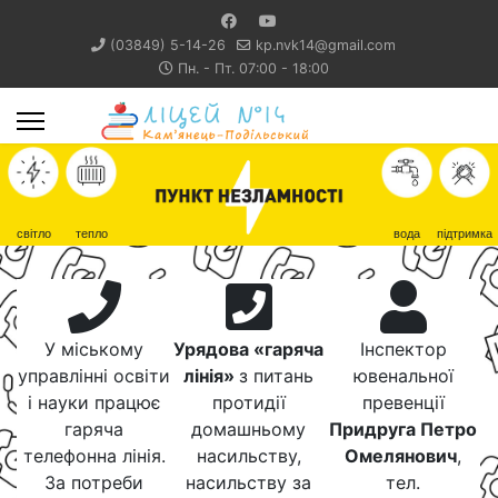
(03849) 5-14-26
kp.nvk14@gmail.com
Пн. - Пт. 07:00 - 18:00
світло
тепло
вода
підтримка
У міському
Урядова «гаряча
Інспектор
управлінні освіти
лінія»
з питань
ювенальної
і науки працює
протидії
превенції
гаряча
домашньому
Придруга Петро
телефонна лінія.
насильству,
Омелянович
,
За потреби
насильству за
тел.