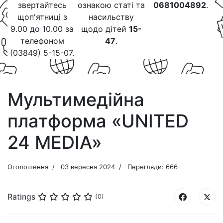
звертайтесь
ознакою статі та
0681004892
.
щоп'ятниці з
насильству
9.00 до 10.00 за
щодо дітей
15-
телефоном
47
.
(03849) 5-15-07.
Мультимедійна
платформа «UNITED
24 MEDIA»
Оголошення
03 вересня 2024
Перегляди: 666
Ratings
(0)