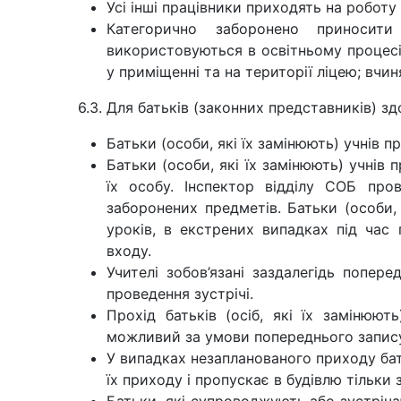
Усі інші працівники приходять на робот
Категорично заборонено приносит
використовуються в освітньому процесі;
у приміщенні та на території ліцею; вчи
6.3. Для батьків (законних представників) зд
Батьки (особи, які їх замінюють) учнів п
Батьки (особи, які їх замінюють) учнів
їх особу. Інспектор відділу СОБ пр
заборонених предметів. Батьки (особи,
уроків, в екстрених випадках під час 
входу.
Учителі зобов’язані заздалегідь попер
проведення зустрічі.
Прохід батьків (осіб, які їх замінюю
можливий за умови попереднього запису
У випадках незапланованого приходу батьк
їх приходу і пропускає в будівлю тільки 