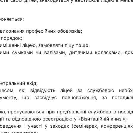
ють своїх дітей, знаходяться у вестибюлі ліцею в меж
роняється:
 виконання професійних обов’язків;
 порядок;
иміщенні ліцею, замовляти піцу тощо.
ними сумками чи валізами, дитячими колясками, до
ентральний вхід;
цесом, які відвідують ліцей за службовою необхі
кументу, що засвідчує повноваження, за погодж
ою, пропускаються при пред’явленні службового посві
ї та відповідною реєстрацією у «Візитаційній книзі»;
роведення і участі у заходах (семінарах, конференція