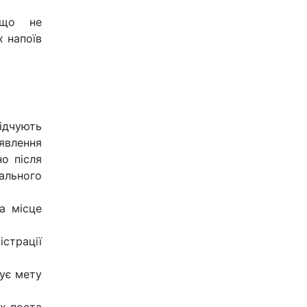
 що не
х напоїв
відчують
явлення
о після
ального
а місце
страції
вує мету