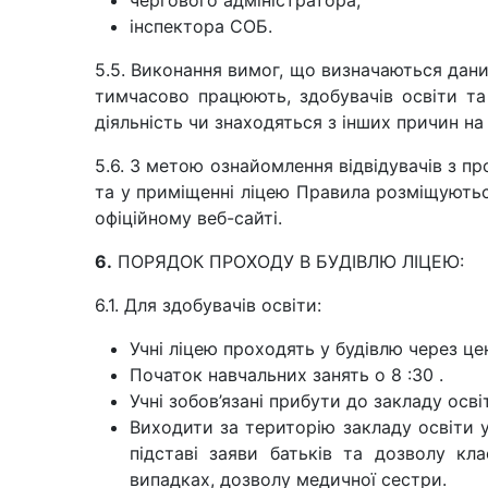
чергового адміністратора;
інспектора СОБ.
5.5. Виконання вимог, що визначаються дани
тимчасово працюють, здобувачів освіти та
діяльність чи знаходяться з інших причин на 
5.6. З метою ознайомлення відвідувачів з 
та у приміщенні ліцею Правила розміщуютьс
офіційному веб-сайті.
6.
ПОРЯДОК ПРОХОДУ В БУДІВЛЮ ЛІЦЕЮ:
6.1. Для здобувачів освіти:
Учні ліцею проходять у будівлю через це
Початок навчальних занять о 8 :30 .
Учні зобов’язані прибути до закладу освіт
Виходити за територію закладу освіти 
підставі заяви батьків та дозволу кл
випадках, дозволу медичної сестри.