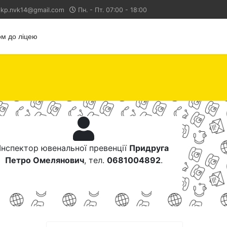
kp.nvk14@gmail.com
Пн. - Пт. 07:00 - 18:00
м до ліцею
Інспектор ювенальної превенції
Придруга
Петро Омелянович
, тел.
0681004892
.