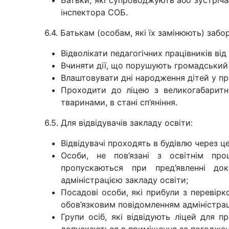
Батьки, які супроводжують або зустріча
інспектора СОБ.
6.4. Батькам (особам, які їх замінюють) забо
Відволікати педагогічних працівників від
Вчиняти дії, що порушують громадський
Влаштовувати дні народження дітей у пр
Проходити до ліцею з великогабарит
тваринами, в стані сп’яніння.
6.5. Для відвідувачів закладу освіти:
Відвідувачі проходять в будівлю через ц
Особи, не пов’язані з освітнім про
пропускаються при пред’явленні до
адміністрацією закладу освіти;
Посадові особи, які прибули з перевірк
обов’язковим повідомленням адміністраці
Групи осіб, які відвідують ліцей для п