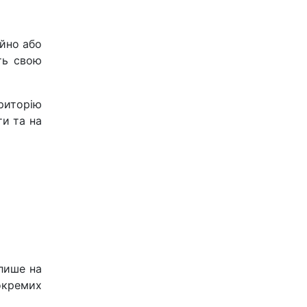
ійно або
ть свою
ериторію
ти та на
лише на
окремих