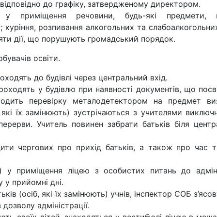
у відповідно до графіку, затвердженому директором.
и у приміщення речовини, будь-які предмети,
 куріння, розпивання алкогольних та слабоалкогольни
няти дії, що порушують громадський порядок.
обувачів освіти.
роходять до будівлі через центральний вхід.
 проходять у будівлю при наявності документів, що пос
оводить перевірку металодетектором на предмет ви
 які їх замінюють) зустрічаються з учителями виключн
перерви. Учитель повинен забрати батьків біля центр
едити чергових про прихід батьків, а також про час т
ть) у приміщення ліцею з особистих питань до адміні
 у прийомні дні.
ів (осіб, які їх замінюють) учнів, інспектор СОБ з’ясо
з дозволу адміністрації.