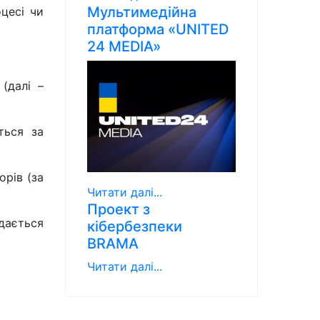
Мультимедійна
цесі чи
платформа «UNITED
24 MEDIA»
(далі –
ться за
орів (за
Читати далі...
Проект з
адається
кібербезпеки
BRAMA
Читати далі...