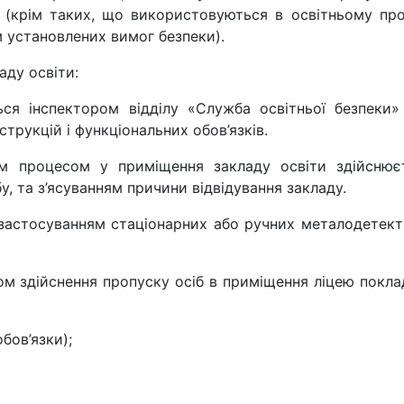
у (крім таких, що використовуються в освітньому про
м установлених вимог безпеки).
аду освіти:
ся інспектором відділу «Служба освітньої безпеки» 
струкцій і функціональних обов’язків.
нім процесом у приміщення закладу освіти здійснює
, та з’ясуванням причини відвідування закладу.
з застосуванням стаціонарних або ручних металодетект
ком здійснення пропуску осіб в приміщення ліцею покл
бов’язки);