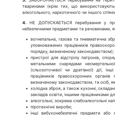
3.
ЗАБОРОНЯЄТЬСЯ перебування на територ
тваринами (крім тих, що використовують
алкогольного, наркотичного чи іншого сп’яні
4.
НЕ ДОПУСКАЄТЬСЯ перебування у примі
небезпечними предметами та речовинами, я
вогнепальна, газова та пневматична збр
уповноважених працівників правоохоро
порядку, визначеному законодавством);
пристрої для відстрілу патронів, спо
метальними снарядами несмертельної
(сльозоточивої чи дратівної) дії, ін
працівників правоохоронних органів
визначеному законодавством, та осіб, як
холодна зброя, а також кухонні, складан
закладів освіти, іншими працівниками дл
алкогольні, зокрема слабоалкогольні нап
піротехнічні вироби;
інші вибухонебезпечні предмети або 