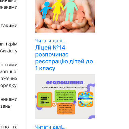
винами,
знаками
 такими
Читати далі...
ли (крім
Ліцей №14
язків у
розпочинає
реєстрацію дітей до
востями
1 класу
огінної
важених
орядку,
івниками
зань;
иттю та
Читати далі...