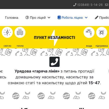
(03849) 5-14-26
Головна
Про ліцей
Робота ліцею
Прийо
світло
тепло
вода
підтримка
ює
Урядова «гаряча лінія»
з питань протидії
тесь
домашньому насильству, насильству за
ознакою статі та насильству щодо дітей
15-47
.