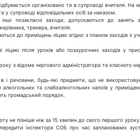
відбувається організовано та в супроводі вчителя. На е
та у супроводі відповідальних осіб за наказом.
та інші позакласні заходи, допускаються до занять з
керівника, тренера, вчителя.
аються до приміщень ліцею згідно з планом заходів з у
і ліцею після уроків або позаурочних заходів у прис
уроку з відома чергового адміністратора та класного ке
 в і речовини, будь-які предмети, що не використову
я алкогольних та слабоалкогольних напоїв у приміщен
ують громадський порядок.
оту не пізніше ніж за 15 хвилин до свого першого уроку
попередити інспектора СОБ про час запланованих зуст