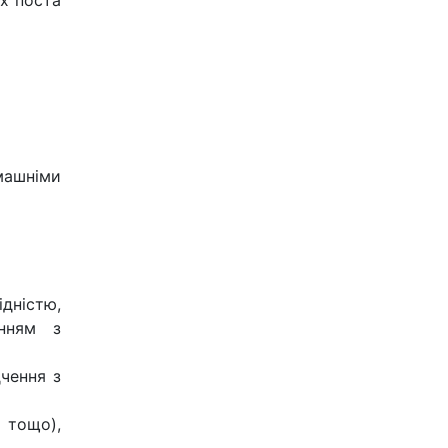
ах поста
машніми
дністю,
енням з
дчення з
х тощо),