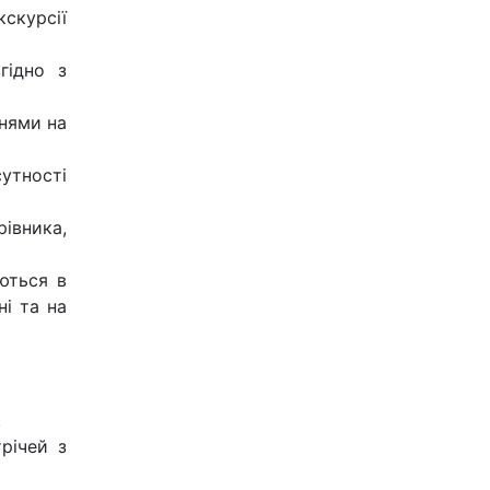
кскурсії
гідно з
чнями на
утності
рівника,
ються в
ні та на
.
річей з