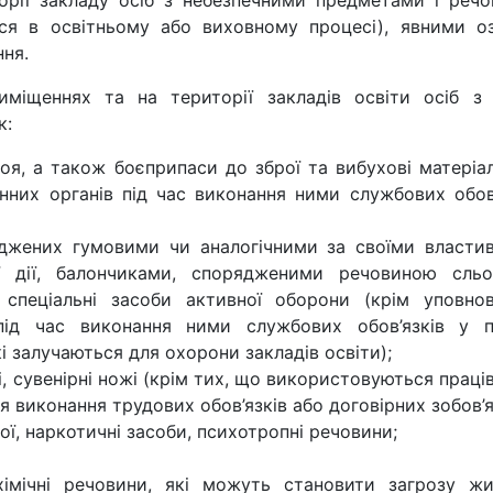
ії закладу осіб з небезпечними предметами і речо
ся в освітньому або виховному процесі), явними о
ння.
щеннях та на території закладів освіти осіб з
к:
оя, а також боєприпаси до зброї та вибухові матеріа
нних органів під час виконання ними службових обов’
ряджених гумовими чи аналогічними за своїми власти
 дії, балончиками, спорядженими речовиною сльоз
ші спеціальні засоби активної оборони (крім уповно
 під час виконання ними службових обов’язків у п
і залучаються для охорони закладів освіти);
і, сувенірні ножі (крім тих, що використовуються прац
я виконання трудових обов’язків або договірних зобов’я
ої, наркотичні засоби, психотропні речовини;
хімічні речовини, які можуть становити загрозу ж